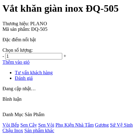
Vắt khăn giàn inox ĐQ-505
Thương hiệu:
PLANO
Mã sản phẩm:
ĐQ-505
Đặc điểm nổi bật
Chọn số lượng:
-
+
Thêm vào giỏ
Tư vấn khách hàng
Đánh giá
Đang cập nhật…
Bình luận
Danh Mục Sản Phẩm
Vòi Bếp
Sen Cây
Sen Vòi
Phụ Kiện Nhà Tắm
Gương
Sứ Vệ Sinh
Chậu Inox
Sản phẩm khác