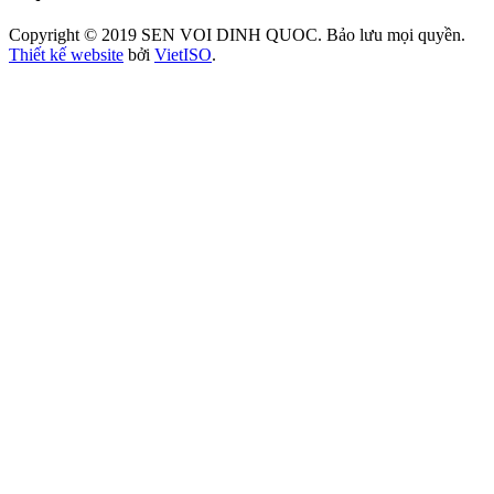
Copyright © 2019 SEN VOI DINH QUOC. Bảo lưu mọi quyền.
Thiết kế website
bởi
Viet
ISO
.