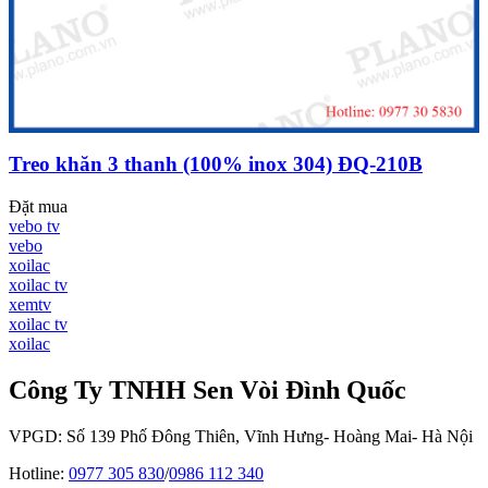
Treo khăn 3 thanh (100% inox 304) ĐQ-210B
Đặt mua
vebo tv
vebo
xoilac
xoilac tv
xemtv
xoilac tv
xoilac
Công Ty TNHH Sen Vòi Đình Quốc
VPGD: Số 139 Phố Đông Thiên, Vĩnh Hưng- Hoàng Mai- Hà Nội
Hotline:
0977 305 830
/
0986 112 340