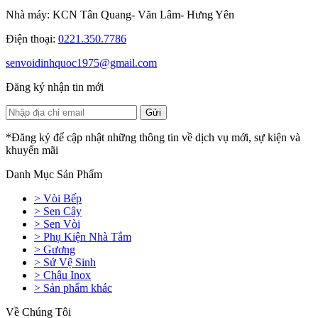
Nhà máy: KCN Tân Quang- Văn Lâm- Hưng Yên
Điện thoại:
0221.350.7786
senvoidinhquoc1975@gmail.com
Đăng ký nhận tin mới
*Đăng ký để cập nhật những thông tin về dịch vụ mới, sự kiện và
khuyến mãi
Danh Mục Sản Phẩm
> Vòi Bếp
> Sen Cây
> Sen Vòi
> Phụ Kiện Nhà Tắm
> Gương
> Sứ Vệ Sinh
> Chậu Inox
> Sản phẩm khác
Về Chúng Tôi