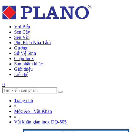
Vòi Bếp
Sen Cây
Sen Vòi
Phụ Kiện Nhà Tắm
Gương
Sứ Vệ Sinh
Chậu Inox
Sản phẩm khác
Giới thiệu
Liên hệ
0
Trang chủ
»
Móc Áo - Vắt Khăn
»
Vắt khăn giàn inox ĐQ-505