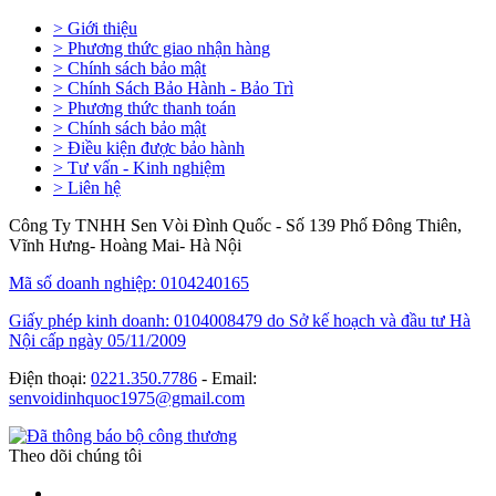
> Giới thiệu
> Phương thức giao nhận hàng
> Chính sách bảo mật
> Chính Sách Bảo Hành - Bảo Trì
> Phương thức thanh toán
> Chính sách bảo mật
> Điều kiện được bảo hành
> Tư vấn - Kinh nghiệm
> Liên hệ
Công Ty TNHH Sen Vòi Đình Quốc - Số 139 Phố Đông Thiên,
Vĩnh Hưng- Hoàng Mai- Hà Nội
Mã số doanh nghiệp: 0104240165
Giấy phép kinh doanh: 0104008479 do Sở kế hoạch và đầu tư Hà
Nội cấp ngày 05/11/2009
Điện thoại:
0221.350.7786
- Email:
senvoidinhquoc1975@gmail.com
Theo dõi chúng tôi