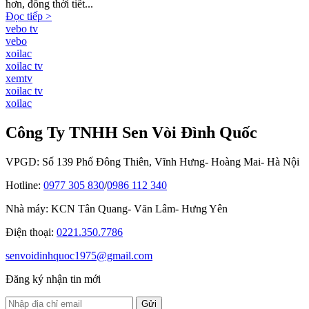
hơn, đồng thời tiết...
Đọc tiếp >
vebo tv
vebo
xoilac
xoilac tv
xemtv
xoilac tv
xoilac
Công Ty TNHH Sen Vòi Đình Quốc
VPGD: Số 139 Phố Đông Thiên, Vĩnh Hưng- Hoàng Mai- Hà Nội
Hotline:
0977 305 830
/
0986 112 340
Nhà máy: KCN Tân Quang- Văn Lâm- Hưng Yên
Điện thoại:
0221.350.7786
senvoidinhquoc1975@gmail.com
Đăng ký nhận tin mới