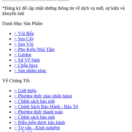
*Đăng ký để cập nhật những thông tin về dịch vụ mới, sự kiện và
khuyến mãi
Danh Mục Sản Phẩm
> Vòi Bếp
> Sen Cây
> Sen Vòi
> Phụ Kiện Nhà Tắm
> Gương
> Sứ Vệ Sinh
> Chậu Inox
> Sản phẩm khác
Về Chúng Tôi
> Giới thiệu
> Phương thức giao nhận hàng
> Chính sách bảo mật
> Chính Sách Bảo Hành - Bảo Trì
> Phương thức thanh toán
> Chính sách bảo mật
> Điều kiện được bảo hành
> Tư vấn - Kinh nghiệm