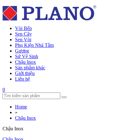
Vòi Bếp
Sen Cây
Sen Vòi
Phụ Kiện Nhà Tắm
Gương
Sứ Vệ Sinh
Chậu Inox
Sản phẩm khác
Giới thiệu
Liên hệ
0
Home
»
Chậu Inox
Chậu Inox
Chậu Inox