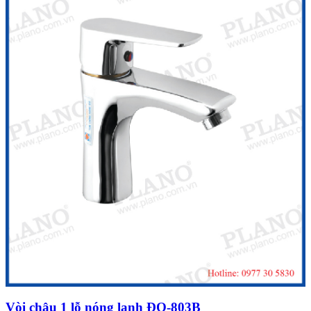
Vòi chậu 1 lỗ nóng lạnh ĐQ-803B