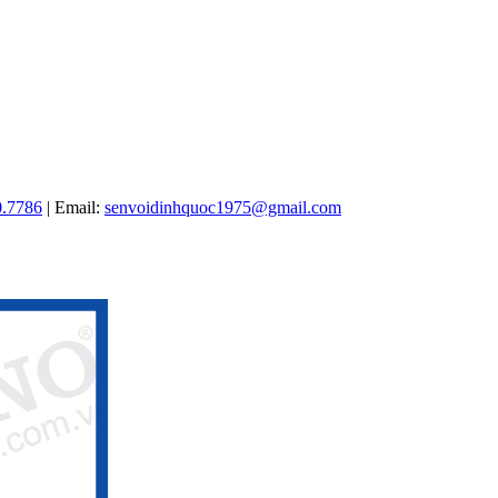
0.7786
| Email:
senvoidinhquoc1975@gmail.com