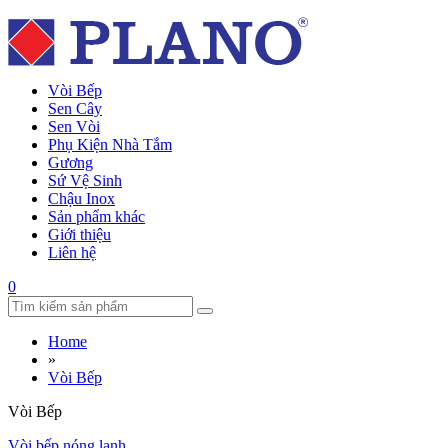
Vòi Bếp
Sen Cây
Sen Vòi
Phụ Kiện Nhà Tắm
Gương
Sứ Vệ Sinh
Chậu Inox
Sản phẩm khác
Giới thiệu
Liên hệ
0
Home
»
Vòi Bếp
Vòi Bếp
Vòi bếp nóng lạnh