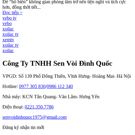
Để “hô biến” không gian phòng tắm trở nên tiện nghi và tích cực
hơn, đồng thời tiết...
Đọc tiếp >
vebo tv
vebo
xoilac
xoilac tv
xemtv
xoilac tv
xoilac
Công Ty TNHH Sen Vòi Đình Quốc
VPGD: Số 139 Phố Đông Thiên, Vĩnh Hưng- Hoàng Mai- Hà Nội
Hotline:
0977 305 830
/
0986 112 340
Nhà máy: KCN Tân Quang- Văn Lâm- Hưng Yên
Điện thoại:
0221.350.7786
senvoidinhquoc1975@gmail.com
Đăng ký nhận tin mới