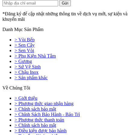
*Đăng ký để cập nhật những thông tin về dịch vụ mới, sự kiện và
khuyến mãi
Danh Mục Sản Phẩm
> Vòi Bếp
> Sen Cây
> Sen Vòi
> Phụ Kiện Nhà Tắm
> Gương
> Sứ Vệ Sinh
> Chậu Inox
> Sản phẩm khác
Về Chúng Tôi
> Giới thiệu
> Phương thức giao nhận hàng
> Chính sách bảo mật
> Chính Sách Bảo Hành - Bảo Trì
> Phương thức thanh toán
> Chính sách bảo mật
> Điều kiện được bảo hành