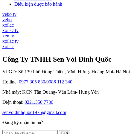
Điều kiện được bảo hành
vebo tv
vebo
xoilac
xoilac tv
xemtv
xoilac tv
xoilac
Công Ty TNHH Sen Vòi Đình Quốc
VPGD: Số 139 Phố Đông Thiên, Vĩnh Hưng- Hoàng Mai- Hà Nội
Hotline:
0977 305 830
/
0986 112 340
Nhà máy: KCN Tân Quang- Văn Lâm- Hưng Yên
Điện thoại:
0221.350.7786
senvoidinhquoc1975@gmail.com
Đăng ký nhận tin mới