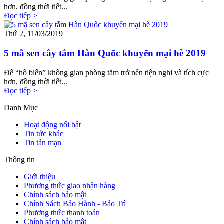
hơn, đồng thời tiết...
Đọc tiếp >
Thứ 2, 11/03/2019
5 mã sen cây tắm Hàn Quốc khuyến mại hè 2019
Để “hô biến” không gian phòng tắm trở nên tiện nghi và tích cực
hơn, đồng thời tiết...
Đọc tiếp >
Danh Mục
Hoạt động nổi bật
Tin tức khác
Tin tản mạn
Thông tin
Giới thiệu
Phương thức giao nhận hàng
Chính sách bảo mật
Chính Sách Bảo Hành - Bảo Trì
Phương thức thanh toán
Chính sách bảo mật