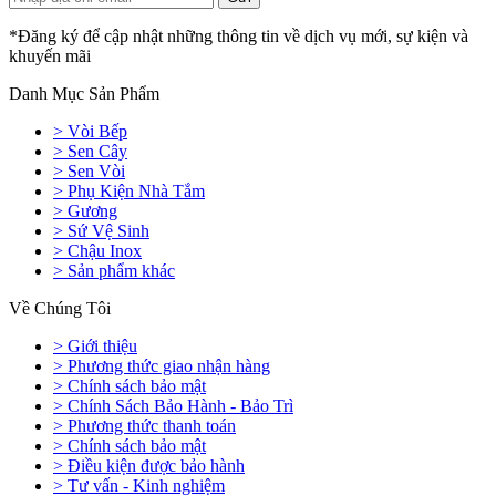
*Đăng ký để cập nhật những thông tin về dịch vụ mới, sự kiện và
khuyến mãi
Danh Mục Sản Phẩm
> Vòi Bếp
> Sen Cây
> Sen Vòi
> Phụ Kiện Nhà Tắm
> Gương
> Sứ Vệ Sinh
> Chậu Inox
> Sản phẩm khác
Về Chúng Tôi
> Giới thiệu
> Phương thức giao nhận hàng
> Chính sách bảo mật
> Chính Sách Bảo Hành - Bảo Trì
> Phương thức thanh toán
> Chính sách bảo mật
> Điều kiện được bảo hành
> Tư vấn - Kinh nghiệm