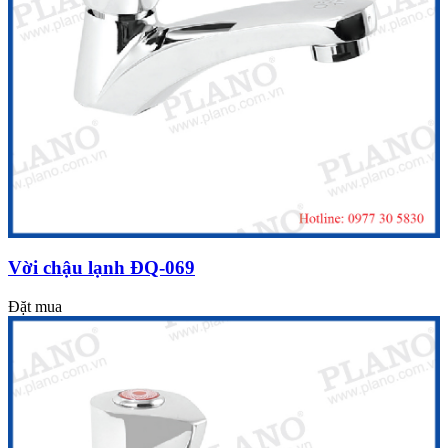
Vời chậu lạnh ĐQ-069
Đặt mua