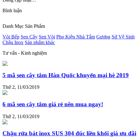
Bình luận
Danh Mục Sản Phẩm
Vòi Bếp
Sen Cây
Sen Vòi
Phụ Kiện Nhà Tắm
Gương
Sứ Vệ Sinh
Chậu Inox
Sản phẩm khác
Tư vấn - Kinh nghiệm
5 mã sen cây tắm Hàn Quốc khuyến mại hè 2019
Thứ 2, 11/03/2019
6 mã sen cây tắm giá rẻ nên mua ngay!
Thứ 2, 11/03/2019
Chậu rửa bát inox SUS 304 đúc liền khối giá ưu đãi