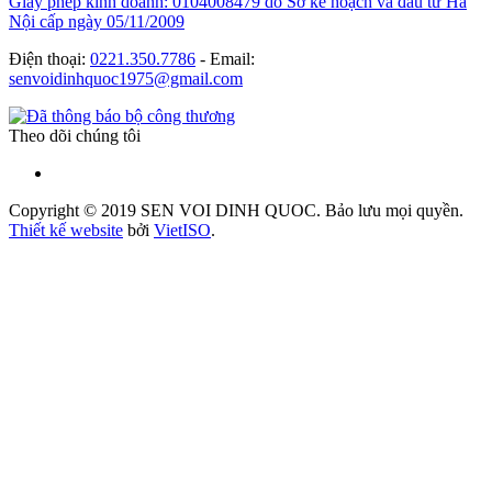
Giấy phép kinh doanh: 0104008479 do Sở kế hoạch và đầu tư Hà
Nội cấp ngày 05/11/2009
Điện thoại:
0221.350.7786
- Email:
senvoidinhquoc1975@gmail.com
Theo dõi chúng tôi
Copyright © 2019 SEN VOI DINH QUOC. Bảo lưu mọi quyền.
Thiết kế website
bởi
Viet
ISO
.