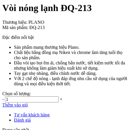
Vòi nóng lạnh ĐQ-213
Thương hiệu:
PLANO
Mã sản phẩm:
ĐQ-213
Đặc điểm nổi bật
Sản phẩm mang thương hiệu Plano.
Chất liệu bằng đồng mạ Niken và chrome làm tăng tuổi thọ
cho sản phẩm.
Đầu vòi tạo bọt êm ái, chống bắn nước, tiết kiệm nước tối đa
nhưng không làm giảm hiệu xuất khi sử dụng.
Tay gạt nhẹ nhàng, điều chỉnh nước dễ dàng.
Với 2 chế độ nóng - lạnh đáp ứng nhu cầu sử dụng của người
dùng và mọi điều kiện thời tiết.
Chọn số lượng:
-
+
Thêm vào giỏ
Tư vấn khách hàng
Đánh giá
Đang cập nhật…