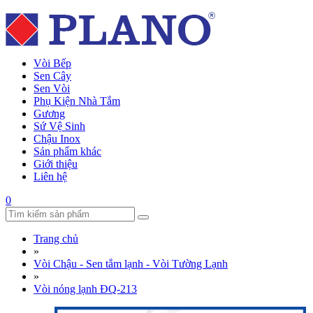
Vòi Bếp
Sen Cây
Sen Vòi
Phụ Kiện Nhà Tắm
Gương
Sứ Vệ Sinh
Chậu Inox
Sản phẩm khác
Giới thiệu
Liên hệ
0
Trang chủ
»
Vòi Chậu - Sen tắm lạnh - Vòi Tường Lạnh
»
Vòi nóng lạnh ĐQ-213