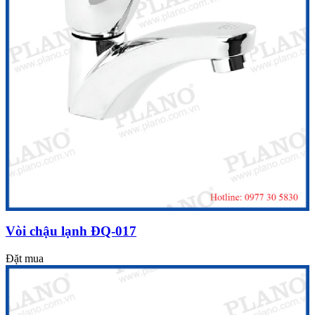
Vòi chậu lạnh ĐQ-017
Đặt mua