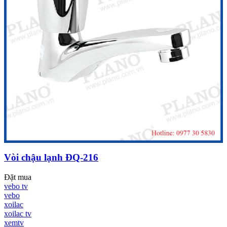
Vòi chậu lạnh ĐQ-216
Đặt mua
vebo tv
vebo
xoilac
xoilac tv
xemtv