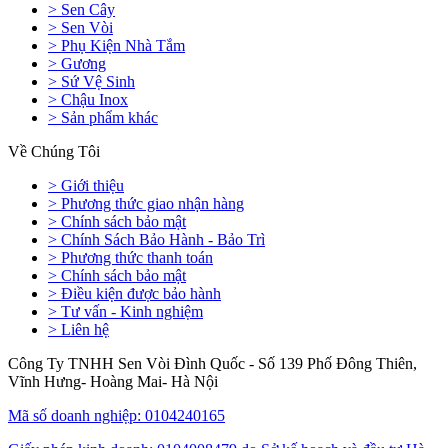
> Sen Cây
> Sen Vòi
> Phụ Kiện Nhà Tắm
> Gương
> Sứ Vệ Sinh
> Chậu Inox
> Sản phẩm khác
Về Chúng Tôi
> Giới thiệu
> Phương thức giao nhận hàng
> Chính sách bảo mật
> Chính Sách Bảo Hành - Bảo Trì
> Phương thức thanh toán
> Chính sách bảo mật
> Điều kiện được bảo hành
> Tư vấn - Kinh nghiệm
> Liên hệ
Công Ty TNHH Sen Vòi Đình Quốc - Số 139 Phố Đông Thiên,
Vĩnh Hưng- Hoàng Mai- Hà Nội
Mã số doanh nghiệp: 0104240165