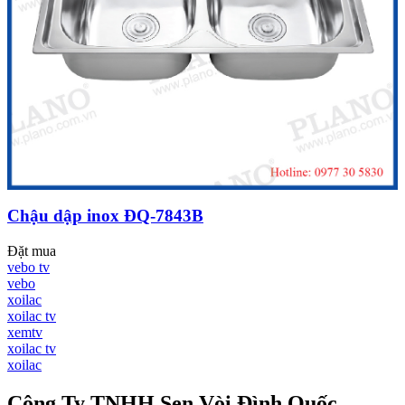
Chậu dập inox ĐQ-7843B
Đặt mua
vebo tv
vebo
xoilac
xoilac tv
xemtv
xoilac tv
xoilac
Công Ty TNHH Sen Vòi Đình Quốc