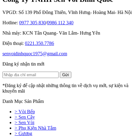
VPGD: Số 139 Phố Đông Thiên, Vĩnh Hưng- Hoàng Mai- Hà Nội
Hotline:
0977 305 830
/
0986 112 340
Nhà máy: KCN Tân Quang- Văn Lâm- Hưng Yên
Điện thoại:
0221.350.7786
senvoidinhquoc1975@gmail.com
Đăng ký nhận tin mới
*Đăng ký để cập nhật những thông tin về dịch vụ mới, sự kiện và
khuyến mãi
Danh Mục Sản Phẩm
> Vòi Bếp
> Sen Cây
> Sen Vòi
> Phụ Kiện Nhà Tắm
> Gương