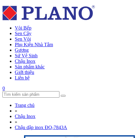
Vòi Bếp
Sen Cây
Sen Vòi
Phụ Kiện Nhà Tắm
Gương
Sứ Vệ Sinh
Chậu Inox
Sản phẩm khác
Giới thiệu
Liên hệ
0
Trang chủ
»
Chậu Inox
»
Chậu dập inox ĐQ-7843A