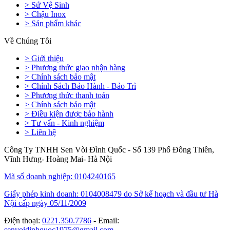
> Sứ Vệ Sinh
> Chậu Inox
> Sản phẩm khác
Về Chúng Tôi
> Giới thiệu
> Phương thức giao nhận hàng
> Chính sách bảo mật
> Chính Sách Bảo Hành - Bảo Trì
> Phương thức thanh toán
> Chính sách bảo mật
> Điều kiện được bảo hành
> Tư vấn - Kinh nghiệm
> Liên hệ
Công Ty TNHH Sen Vòi Đình Quốc - Số 139 Phố Đông Thiên,
Vĩnh Hưng- Hoàng Mai- Hà Nội
Mã số doanh nghiệp: 0104240165
Giấy phép kinh doanh: 0104008479 do Sở kế hoạch và đầu tư Hà
Nội cấp ngày 05/11/2009
Điện thoại:
0221.350.7786
- Email:
senvoidinhquoc1975@gmail.com