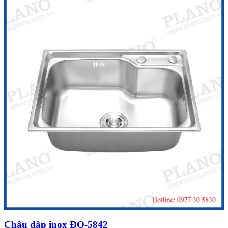
Chậu dập inox ĐQ-5842