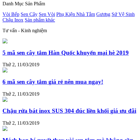
Danh Mục Sản Phẩm
Vòi Bếp
Sen Cây
Sen Vòi
Phụ Kiện Nhà Tắm
Gương
Sứ Vệ Sinh
Chậu Inox
Sản phẩm khác
Tư vấn - Kinh nghiệm
5 mã sen cây tắm Hàn Quốc khuyến mại hè 2019
Thứ 2, 11/03/2019
6 mã sen cây tắm giá rẻ nên mua ngay!
Thứ 2, 11/03/2019
Chậu rửa bát inox SUS 304 đúc liền khối giá ưu đãi
Thứ 2, 11/03/2019