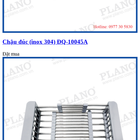
Chậu đúc (inox 304) ĐQ-10045A
Đặt mua